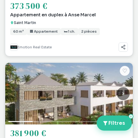
373 500 €
Appartement en duplex à Anse Marcel
Saint Martin
60 m²
🏢 Appartement
🛏 1 ch.
2 pièces
Emotion Real Estate
♡
2
Filtres
381 900 €