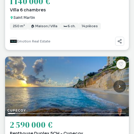
1 140 000 €
Villa 6 chambres
Saint Martin
250 m²
🏠 Maison / Villa
🛏 6 ch.
14 pièces
Emotion Real Estate
♡
2 590 000 €
Penthouse Duplex 5CH - Cupecoy