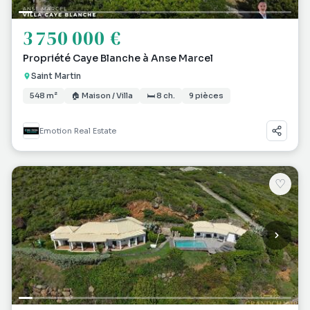
3 750 000 €
Propriété Caye Blanche à Anse Marcel
Saint Martin
548 m²
🏠 Maison / Villa
🛏 8 ch.
9 pièces
Emotion Real Estate
♡