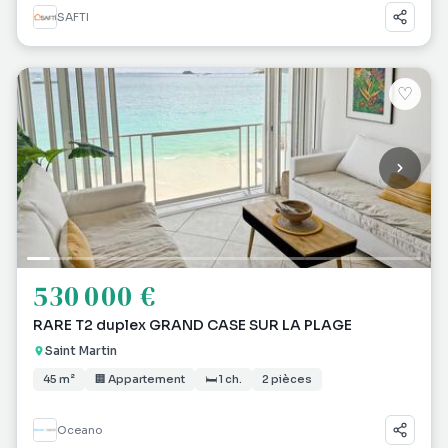
SAFTI
♡
530 000 €
RARE T2 duplex GRAND CASE SUR LA PLAGE
Saint Martin
45 m²
🏢 Appartement
🛏 1 ch.
2 pièces
Oceano