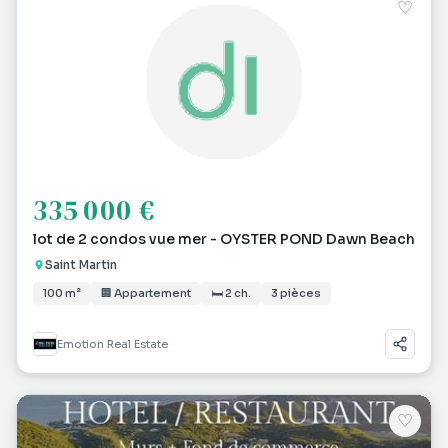
♡
335 000 €
lot de 2 condos vue mer - OYSTER POND Dawn Beach
Saint Martin
100 m²
🏢 Appartement
🛏 2 ch.
3 pièces
Emotion Real Estate
♡