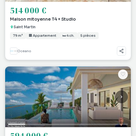
514 000 €
Maison mitoyenne T4 + Studio
Saint Martin
79 m²
🏢 Appartement
🛏 4 ch.
5 pièces
Oceano
♡
594 000 €