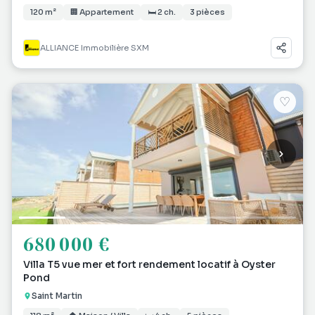
120 m²
🏢 Appartement
🛏 2 ch.
3 pièces
ALLIANCE Immobilière SXM
♡
680 000 €
Villa T5 vue mer et fort rendement locatif à Oyster
Pond
Saint Martin