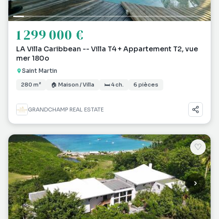
1 299 000 €
LA Villa Caribbean -- Villa T4 + Appartement T2, vue
mer 180o
Saint Martin
280 m²
🏠 Maison / Villa
🛏 4 ch.
6 pièces
GRANDCHAMP REAL ESTATE
♡