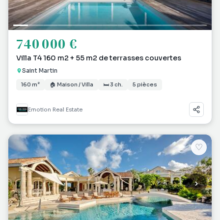
740 000 €
Villa T4 160 m2 + 55 m2 de terrasses couvertes
Saint Martin
160 m²
🏠 Maison / Villa
🛏 3 ch.
5 pièces
Emotion Real Estate
♡