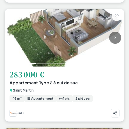
♡
283 000 €
Appartement Type 2 à cul de sac
Saint Martin
45 m²
🏢 Appartement
🛏 1 ch.
2 pièces
SAFTI