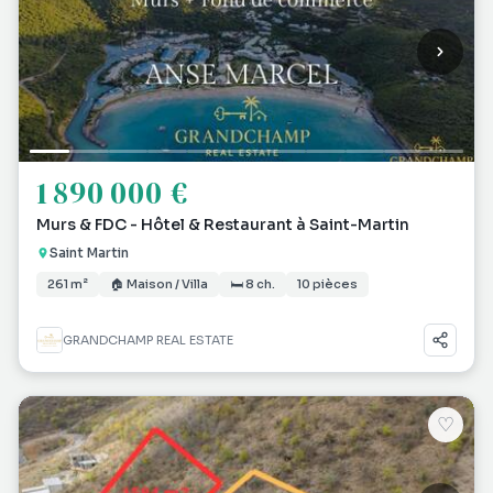
1 890 000 €
Murs & FDC - Hôtel & Restaurant à Saint-Martin
Saint Martin
261 m²
🏠 Maison / Villa
🛏 8 ch.
10 pièces
GRANDCHAMP REAL ESTATE
♡