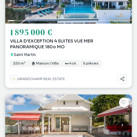
1 895 000 €
VILLA D'EXCEPTION 4 SUITES VUE MER
PANORAMIQUE 180o MO
Saint Martin
220 m²
🏠 Maison / Villa
🛏 4 ch.
5 pièces
GRANDCHAMP REAL ESTATE
♡