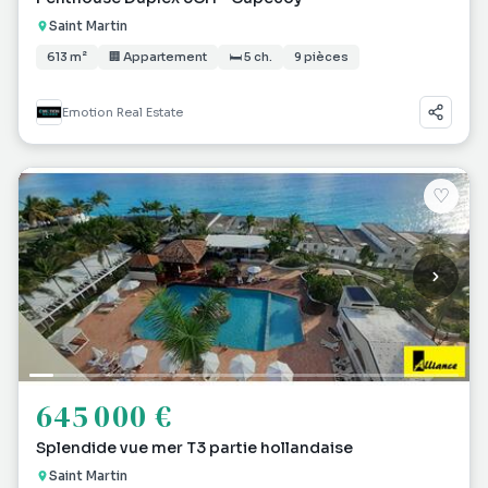
Saint Martin
613 m²
🏢 Appartement
🛏 5 ch.
9 pièces
Emotion Real Estate
♡
645 000 €
Splendide vue mer T3 partie hollandaise
Saint Martin