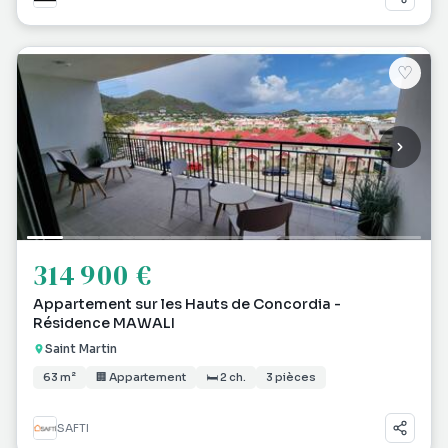
♡
314 900 €
Appartement sur les Hauts de Concordia -
Résidence MAWALI
Saint Martin
63 m²
🏢 Appartement
🛏 2 ch.
3 pièces
SAFTI