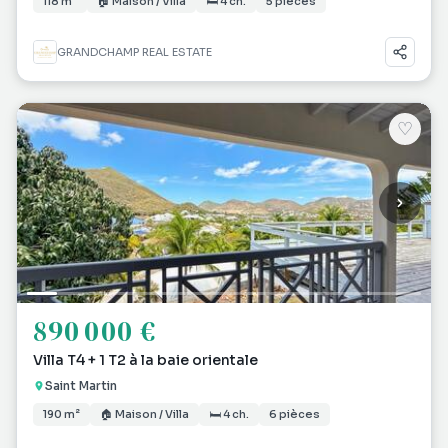
118 m²
🏠 Maison / Villa
🛏 4 ch.
5 pièces
GRANDCHAMP REAL ESTATE
♡
890 000 €
Villa T4 + 1 T2 à la baie orientale
Saint Martin
190 m²
🏠 Maison / Villa
🛏 4 ch.
6 pièces