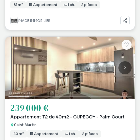
81 m²
🏢 Appartement
🛏 1 ch.
2 pièces
IMAGE IMMOBILIER
♡
239 000 €
Appartement T2 de 40m2 - CUPECOY - Palm Court
Saint Martin
40 m²
🏢 Appartement
🛏 1 ch.
2 pièces