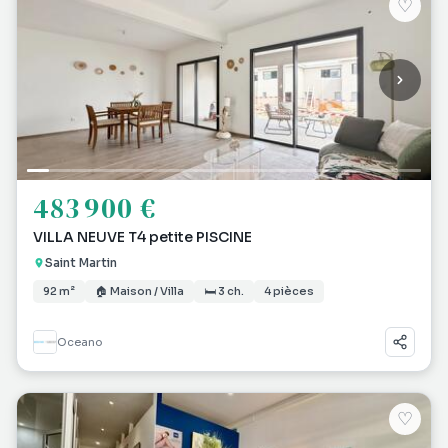
♡
483 900 €
VILLA NEUVE T4 petite PISCINE
Saint Martin
92 m²
🏠 Maison / Villa
🛏 3 ch.
4 pièces
Oceano
♡