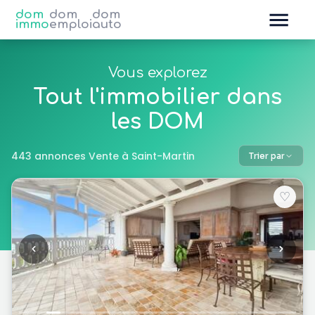
dom
dom
dom
immo
emploi
auto
Vous explorez
Tout l'immobilier dans
les DOM
443 annonces Vente à Saint-Martin
Trier par
♡