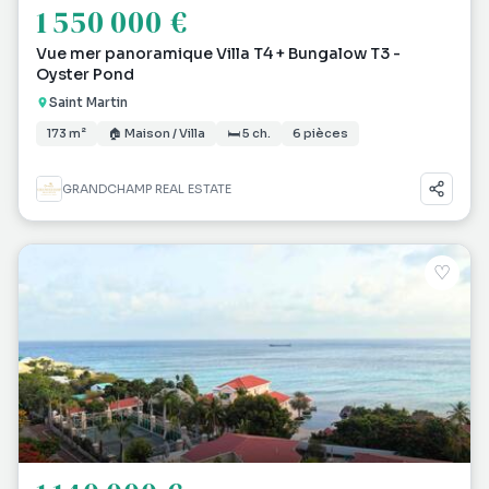
1 550 000 €
Vue mer panoramique Villa T4 + Bungalow T3 -
Oyster Pond
Saint Martin
173 m²
🏠 Maison / Villa
🛏 5 ch.
6 pièces
GRANDCHAMP REAL ESTATE
♡