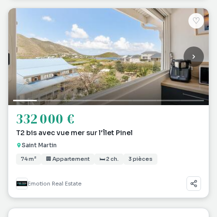
♡
332 000 €
T2 bis avec vue mer sur l'îlet Pinel
Saint Martin
74 m²
🏢 Appartement
🛏 2 ch.
3 pièces
Emotion Real Estate