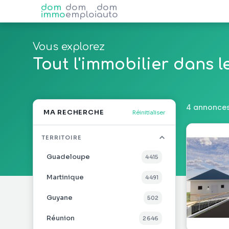
dom
dom
dom
immo
emploi
auto
Vous explorez
Tout l'immobilier dans 
4 annonces
MA RECHERCHE
Réinitialiser
TERRITOIRE
Guadeloupe
4 415
Martinique
4 491
Guyane
502
Réunion
2 646