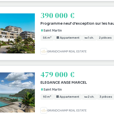
390 000 €
Programme neuf d'exception sur les hau
Saint Martin
56 m²
🏢 Appartement
🛏 1 ch.
2 pièces
GRANDCHAMP REAL ESTATE
479 000 €
ELEGANCE ANSE MARCEL
Saint Martin
93 m²
🏢 Appartement
🛏 2 ch.
3 pièces
GRANDCHAMP REAL ESTATE