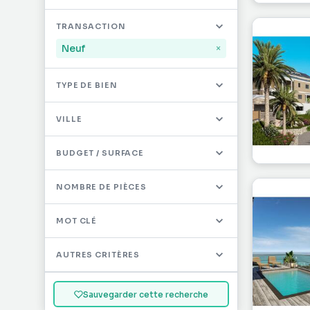
Mayotte
32
TRANSACTION
Saint-Martin
496
Neuf
×
Saint-Barthélémy
12
TYPE DE BIEN
Autres DOM/TOM
0
VILLE
BUDGET / SURFACE
NOMBRE DE PIÈCES
MOT CLÉ
AUTRES CRITÈRES
Sauvegarder cette recherche