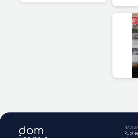
dom
NAVIG
Publi