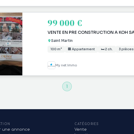
99 000 €
VENTE EN PRE CONSTRUCTION A KOH SA
Saint Martin
100 m²
🏢 Appartement
🛏 2 ch.
3 pièces
My net Immo
1
ATION
CATÉGORIES
er une annonce
Vente