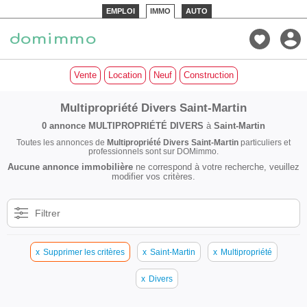
EMPLOI
IMMO
AUTO
Vente
Location
Neuf
Construction
Multipropriété Divers Saint-Martin
0 annonce
MULTIPROPRIÉTÉ DIVERS
à
Saint-Martin
Toutes les annonces de
Multipropriété Divers Saint-Martin
particuliers et
professionnels sont sur DOMimmo.
Aucune annonce immobilière
ne correspond à votre recherche, veuillez
modifier vos critères.
Filtrer
x
Supprimer les critères
x
Saint-Martin
x
Multipropriété
x
Divers