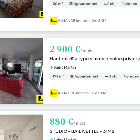
30 m²
🏢 Appartement
🛏 1 ch.
2 pièces
ALLIANCE Immobilière SXM
2 900 €
/ mois
Haut de villa type 4 avec piscine privati
Saint Martin
179 m²
🏢 Appartement
🛏 3 ch.
4 pièces
ALLIANCE Immobilière SXM
880 €
/ mois
STUDIO - BAIE NETTLE - 31M2
Saint Martin