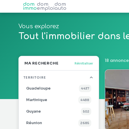
dom
dom
dom
immo
emploi
auto
Vous explorez
Tout l'immobilier dans 
18 annonces
MA RECHERCHE
Réinitialiser
TERRITOIRE
Guadeloupe
4 437
Martinique
4 488
Guyane
502
Réunion
2 685