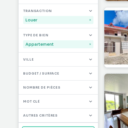
Mayotte
32
TRANSACTION
Saint-Martin
497
Louer
×
Saint-Barthélémy
12
TYPE DE BIEN
Autres DOM/TOM
0
Appartement
×
VILLE
BUDGET / SURFACE
NOMBRE DE PIÈCES
MOT CLÉ
AUTRES CRITÈRES