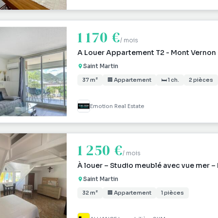
1 170 €
/ mois
A Louer Appartement T2 - Mont Vernon
Saint Martin
37 m²
🏢 Appartement
🛏 1 ch.
2 pièces
Emotion Real Estate
1 250 €
/ mois
À louer – Studio meublé avec vue mer – 
Saint Martin
32 m²
🏢 Appartement
1 pièces