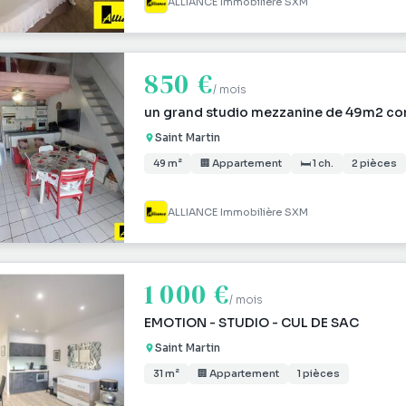
ALLIANCE Immobilière SXM
850 €
/ mois
un grand studio mezzanine de 49m2 co
Saint Martin
49 m²
🏢 Appartement
🛏 1 ch.
2 pièces
ALLIANCE Immobilière SXM
1 000 €
/ mois
EMOTION - STUDIO - CUL DE SAC
Saint Martin
31 m²
🏢 Appartement
1 pièces