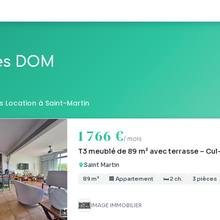
les DOM
 Location à Saint-Martin
1 766 €
/ mois
T3 meublé de 89 m² avec terrasse – Cul
Saint Martin
89 m²
🏢 Appartement
🛏 2 ch.
3 pièces
IMAGE IMMOBILIER