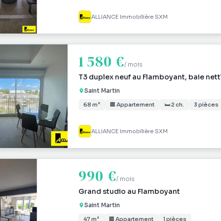
ALLIANCE Immobilière SXM
1 580 €
/ mois
T3 duplex neuf au Flamboyant, baie nett
Saint Martin
68 m²
🏢 Appartement
🛏 2 ch.
3 pièces
ALLIANCE Immobilière SXM
990 €
/ mois
Grand studio au Flamboyant
Saint Martin
47 m²
🏢 Appartement
1 pièces