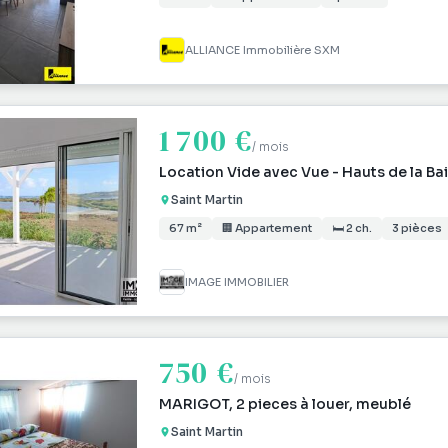
ALLIANCE Immobilière SXM
1 700 €
/ mois
Location Vide avec Vue - Hauts de la Ba
Saint Martin
67 m²
🏢 Appartement
🛏 2 ch.
3 pièces
IMAGE IMMOBILIER
750 €
/ mois
MARIGOT, 2 pieces à louer, meublé
Saint Martin