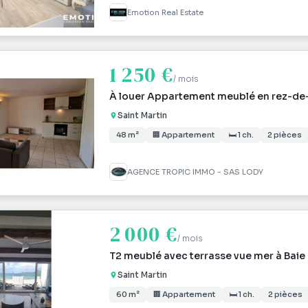
Emotion Real Estate
1 250 €
/ mois
À louer Appartement meublé en rez-d
Saint Martin
48 m²
🏢 Appartement
🛏 1 ch.
2 pièces
AGENCE TROPIC IMMO - SAS LODY
2 000 €
/ mois
T2 meublé avec terrasse vue mer à Baie 
Saint Martin
60 m²
🏢 Appartement
🛏 1 ch.
2 pièces