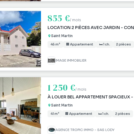
855 €
/ mois
LOCATION 2 PIÈCES AVEC JARDIN - CO
Saint Martin
45 m²
🏢 Appartement
🛏 1 ch.
2 pièces
IMAGE IMMOBILIER
1 250 €
/ mois
À LOUER BEL APPARTEMENT SPACIEUX 
Saint Martin
41 m²
🏢 Appartement
🛏 1 ch.
2 pièces
AGENCE TROPIC IMMO - SAS LODY