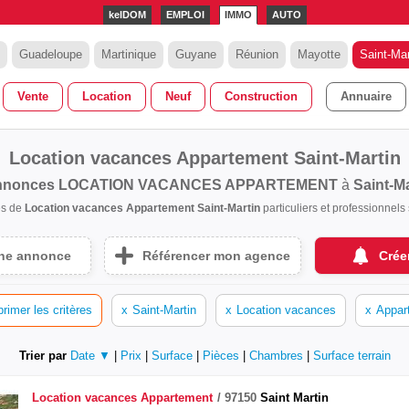
kelDOM
EMPLOI
IMMO
AUTO
Guadeloupe
Martinique
Guyane
Réunion
Mayotte
Saint-Mar
Vente
Location
Neuf
Construction
Annuaire
Location vacances Appartement Saint-Martin
nnonces
LOCATION VACANCES APPARTEMENT
à
Saint-Ma
es de
Location vacances Appartement Saint-Martin
particuliers et professionnel
une annonce
Référencer mon agence
Crée
rimer les critères
x
Saint-Martin
x
Location vacances
x
Appar
Trier par
Date ▼
|
Prix
|
Surface
|
Pièces
|
Chambres
|
Surface terrain
Location vacances
Appartement
97150
Saint Martin