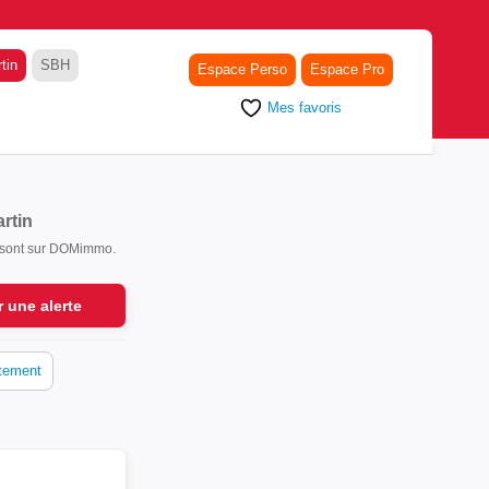
tin
SBH
Espace Perso
Espace Pro
Mes favoris
rtin
s sont sur DOMimmo.
r une alerte
tement