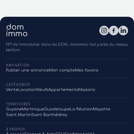
dom
immo
N°1 de l'immobilier dans les DOM, domimmo fait partie du réseau
keldom.
NAVIGATION
Publier une annonce
Mon compte
Mes favoris
CATÉGORIES
Vente
Location
Neufs
Appartements
Maisons
TERRITOIRES
Guyane
Martinique
Guadeloupe
La Réunion
Mayotte
Saint Martin
Saint Barthélémy
À PROPOS