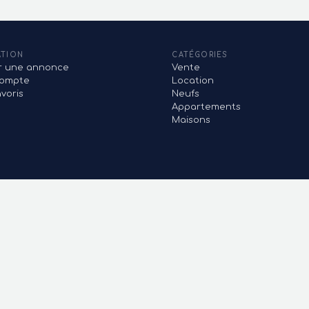
ATION
CATÉGORIES
er une annonce
Vente
ompte
Location
voris
Neufs
Appartements
Maisons