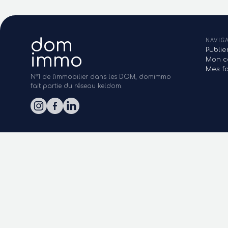
dom
NAVIG
Publi
immo
Mon c
Mes fa
N°1 de l'immobilier dans les DOM, domimmo
fait partie du réseau keldom.