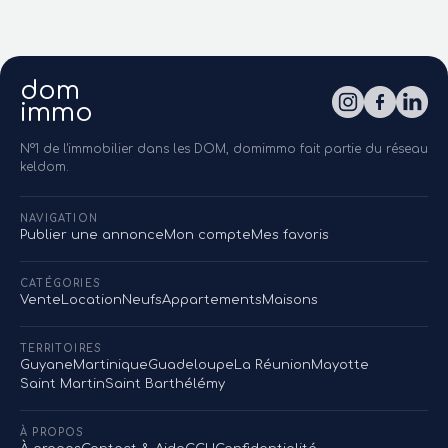
dom
immo
N°1 de l'immobilier dans les DOM, domimmo fait partie du réseau
keldom.
NAVIGATION
Publier une annonce
Mon compte
Mes favoris
CATÉGORIES
Vente
Location
Neufs
Appartements
Maisons
TERRITOIRES
Guyane
Martinique
Guadeloupe
La Réunion
Mayotte
Saint Martin
Saint Barthélémy
À PROPOS