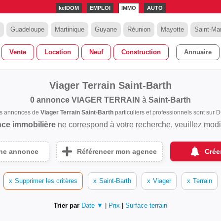
kelDOM
EMPLOI
IMMO
AUTO
Guadeloupe
Martinique
Guyane
Réunion
Mayotte
Saint-Mar
Vente
Location
Neuf
Construction
Annuaire
Viager Terrain Saint-Barth
0 annonce
VIAGER TERRAIN
à
Saint-Barth
es annonces de
Viager Terrain Saint-Barth
particuliers et professionnels sont su
ce immobilière
ne correspond à votre recherche, veuillez modifi
une annonce
Référencer mon agence
Crée
x
Supprimer les critères
x
Saint-Barth
x
Viager
x
Terrain
Trier par
Date ▼
|
Prix
|
Surface terrain