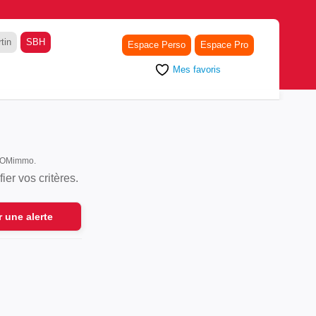
tin
SBH
Espace Perso
Espace Pro
Mes favoris
r DOMimmo.
er vos critères.
r une alerte