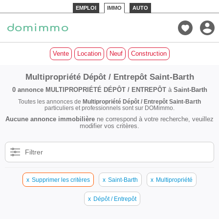
EMPLOI
IMMO
AUTO
Vente
Location
Neuf
Construction
Multipropriété Dépôt / Entrepôt Saint-Barth
0 annonce
MULTIPROPRIÉTÉ DÉPÔT / ENTREPÔT
à
Saint-Barth
Toutes les annonces de
Multipropriété Dépôt / Entrepôt Saint-Barth
particuliers et professionnels sont sur DOMimmo.
Aucune annonce immobilière
ne correspond à votre recherche, veuillez
modifier vos critères.
Filtrer
x
Supprimer les critères
x
Saint-Barth
x
Multipropriété
x
Dépôt / Entrepôt