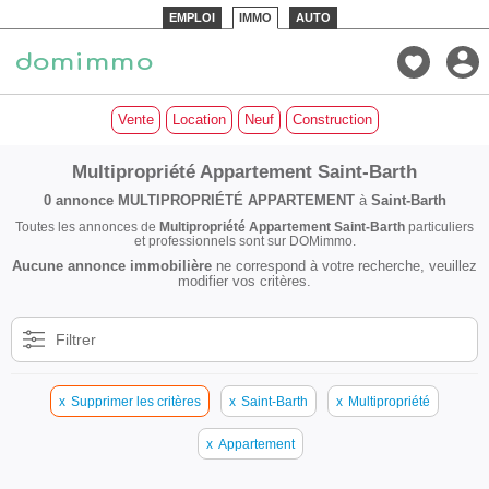
EMPLOI
IMMO
AUTO
Vente
Location
Neuf
Construction
Multipropriété Appartement Saint-Barth
0 annonce
MULTIPROPRIÉTÉ APPARTEMENT
à
Saint-Barth
Toutes les annonces de
Multipropriété Appartement Saint-Barth
particuliers
et professionnels sont sur DOMimmo.
Aucune annonce immobilière
ne correspond à votre recherche, veuillez
modifier vos critères.
Filtrer
x
Supprimer les critères
x
Saint-Barth
x
Multipropriété
x
Appartement