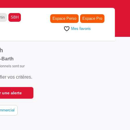
tin
SBH
Espace Perso
Espace Pro
Mes favoris
h
-Barth
sionnels sont sur
er vos critères.
r une alerte
mmercial