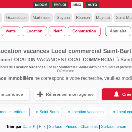
kelDOM
EMPLOI
IMMO
AUTO
Guadeloupe
Martinique
Guyane
Réunion
Mayotte
Saint-Mar
Vente
Location
Neuf
Construction
Annuaire
Location vacances Local commercial Saint-Bart
once
LOCATION VACANCES LOCAL COMMERCIAL
à
Saint
onces de
Location vacances Local commercial Saint-Barth
particuliers et profes
DOMimmo.
ce immobilière
ne correspond à votre recherche, veuillez modifi
une annonce
Référencer mon agence
Crée
mer les critères
x
Saint-Barth
x
Location vacances
x
Local co
Trier par
Date ▼
|
Prix
|
Surface
|
Pièces
|
Chambres
|
Surface terrain