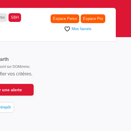
tin
SBH
Espace Perso
Espace Pro
Mes favoris
arth
s sont sur DOMimmo.
er vos critères.
r une alerte
ntrepôt