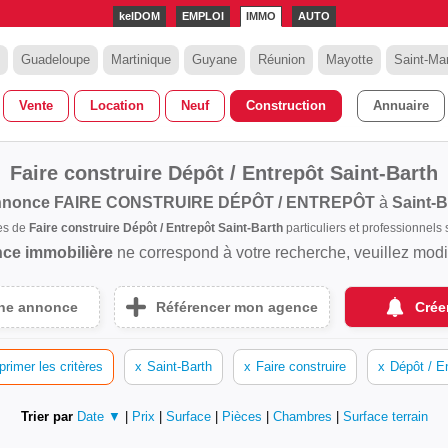
kelDOM
EMPLOI
IMMO
AUTO
Guadeloupe
Martinique
Guyane
Réunion
Mayotte
Saint-Mar
Vente
Location
Neuf
Construction
Annuaire
Faire construire Dépôt / Entrepôt Saint-Barth
nnonce
FAIRE CONSTRUIRE DÉPÔT / ENTREPÔT
à
Saint-B
es de
Faire construire Dépôt / Entrepôt Saint-Barth
particuliers et professionnel
ce immobilière
ne correspond à votre recherche, veuillez modifi
une annonce
Référencer mon agence
Crée
rimer les critères
x
Saint-Barth
x
Faire construire
x
Dépôt / E
Trier par
Date ▼
|
Prix
|
Surface
|
Pièces
|
Chambres
|
Surface terrain