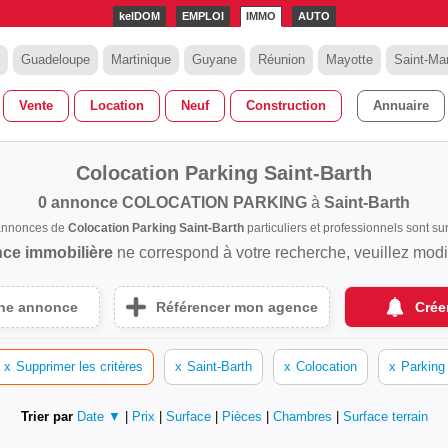
kelDOM
EMPLOI
IMMO
AUTO
Guadeloupe
Martinique
Guyane
Réunion
Mayotte
Saint-Mar
Vente
Location
Neuf
Construction
Annuaire
Colocation Parking Saint-Barth
0 annonce
COLOCATION PARKING
à
Saint-Barth
 annonces de
Colocation Parking Saint-Barth
particuliers et professionnels sont 
ce immobilière
ne correspond à votre recherche, veuillez modifi
une annonce
Référencer mon agence
Crée
x
Supprimer les critères
x
Saint-Barth
x
Colocation
x
Parking
Trier par
Date ▼
|
Prix
|
Surface
|
Pièces
|
Chambres
|
Surface terrain