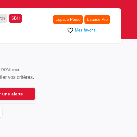
tin
SBH
Espace Perso
Espace Pro
Mes favoris
sur DOMimmo.
er vos critères.
r une alerte