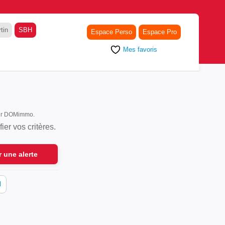
tin
SBH
Espace Perso
Espace Pro
Mes favoris
 sur DOMimmo.
er vos critères.
r une alerte
l