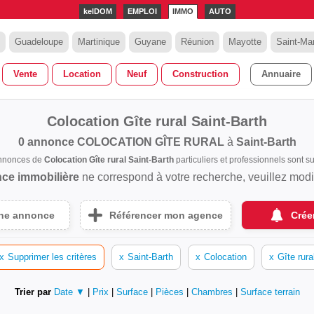
kelDOM
EMPLOI
IMMO
AUTO
Guadeloupe
Martinique
Guyane
Réunion
Mayotte
Saint-Mar
Vente
Location
Neuf
Construction
Annuaire
Colocation Gîte rural Saint-Barth
0 annonce
COLOCATION GÎTE RURAL
à
Saint-Barth
annonces de
Colocation Gîte rural Saint-Barth
particuliers et professionnels sont
ce immobilière
ne correspond à votre recherche, veuillez modifi
une annonce
Référencer mon agence
Crée
x
Supprimer les critères
x
Saint-Barth
x
Colocation
x
Gîte rura
Trier par
Date ▼
|
Prix
|
Surface
|
Pièces
|
Chambres
|
Surface terrain