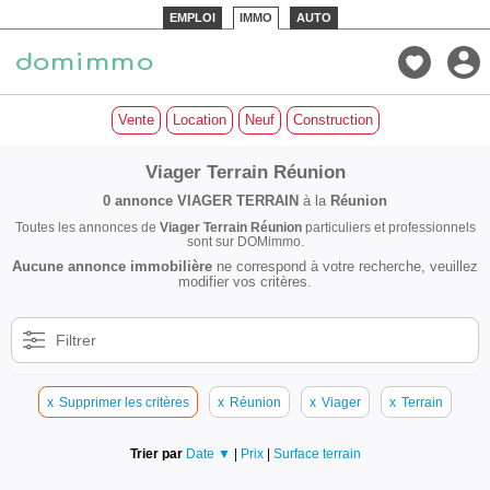
EMPLOI
IMMO
AUTO
Vente
Location
Neuf
Construction
Viager Terrain Réunion
0 annonce
VIAGER TERRAIN
à la
Réunion
Toutes les annonces de
Viager Terrain Réunion
particuliers et professionnels
sont sur DOMimmo.
Aucune annonce immobilière
ne correspond à votre recherche, veuillez
modifier vos critères.
Filtrer
x
Supprimer les critères
x
Réunion
x
Viager
x
Terrain
Trier par
Date ▼
|
Prix
|
Surface terrain