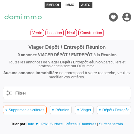
EMPLOI
IMMO
AUTO
Vente
Location
Neuf
Construction
Viager Dépôt / Entrepôt Réunion
0 annonce
VIAGER DÉPÔT / ENTREPÔT
à la
Réunion
Toutes les annonces de
Viager Dépôt / Entrepôt Réunion
particuliers et
professionnels sont sur DOMimmo.
Aucune annonce immobilière
ne correspond à votre recherche, veuillez
modifier vos critères.
Filtrer
x
Supprimer les critères
x
Réunion
x
Viager
x
Dépôt / Entrepôt
Trier par
Date ▼
|
Prix
|
Surface
|
Pièces
|
Chambres
|
Surface terrain