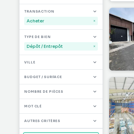
Mayotte
32
TRANSACTION
Saint-Martin
495
Acheter
×
Saint-Barthélémy
12
TYPE DE BIEN
Autres DOM/TOM
0
Dépôt / Entrepôt
×
VILLE
BUDGET / SURFACE
NOMBRE DE PIÈCES
MOT CLÉ
AUTRES CRITÈRES