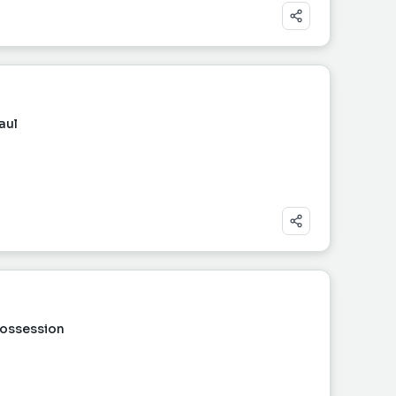
aul
Possession