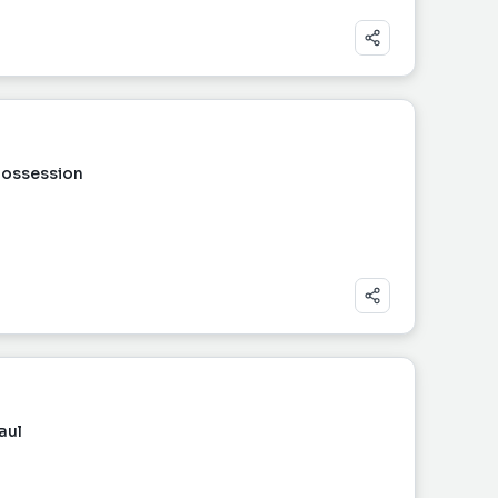
Possession
aul