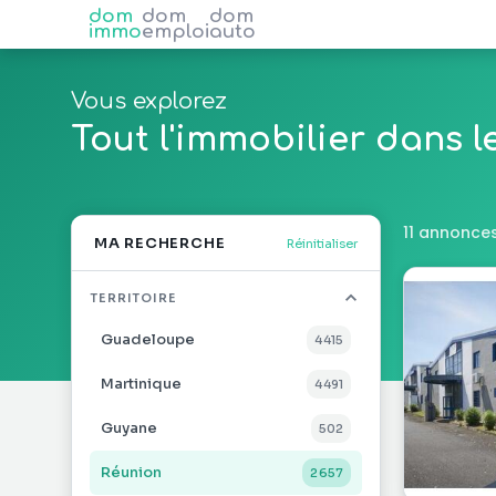
dom
dom
dom
immo
emploi
auto
Vous explorez
Tout l'immobilier dans 
11 annonces
MA RECHERCHE
Réinitialiser
TERRITOIRE
Guadeloupe
4 415
Martinique
4 491
Guyane
502
Réunion
2 657