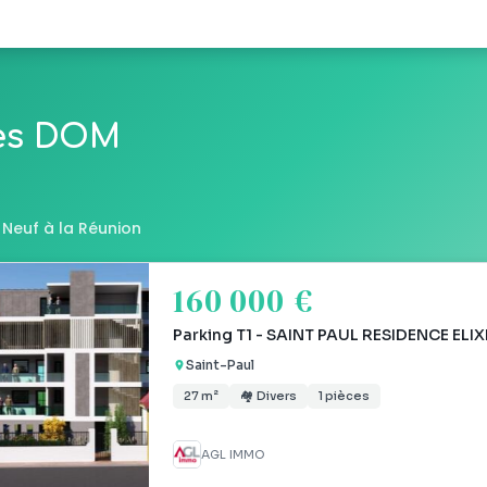
les DOM
 Neuf à la Réunion
160 000 €
Parking T1 - SAINT PAUL RESIDENCE ELI
Saint-Paul
27 m²
🏘 Divers
1 pièces
AGL IMMO