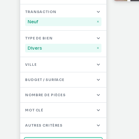
Mayotte
32
TRANSACTION
Saint-Martin
494
Neuf
×
Saint-Barthélémy
12
TYPE DE BIEN
Autres DOM/TOM
0
Divers
×
VILLE
BUDGET / SURFACE
NOMBRE DE PIÈCES
MOT CLÉ
AUTRES CRITÈRES