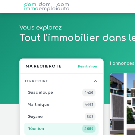
dom
dom
dom
immo
emploi
auto
Vous explorez
Tout l'immobilier dans 
1 annonces
MA RECHERCHE
Réinitialiser
TERRITOIRE
Guadeloupe
4 426
Martinique
4 493
Guyane
503
Réunion
2 659