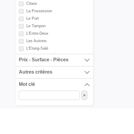
Cilaos
La Possession
Le Port
Le Tampon
L'Entre-Deux
Les Avirons
L'Etang-Salé
Petite Ile
Prix - Surface - Pièces
Plaine des Palmistes
Ravine des Cabris
Autres critères
Saint-André
Mot clé
Saint-Benoît
Saint-Denis
Sainte-Clotilde
Sainte-Marie
Sainte-Rose
Sainte-Suzanne
Saint-Gilles