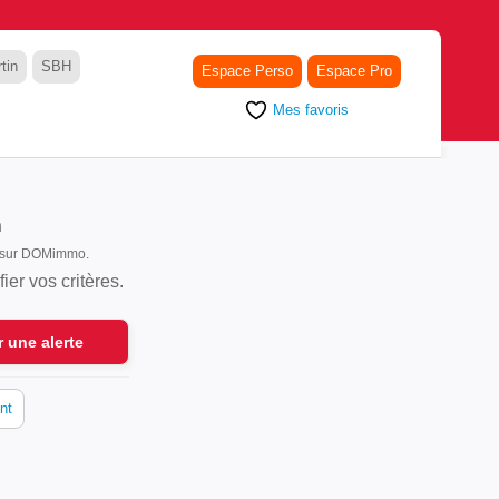
tin
SBH
Espace Perso
Espace Pro
Mes favoris
n
nt sur DOMimmo.
er vos critères.
r une alerte
nt