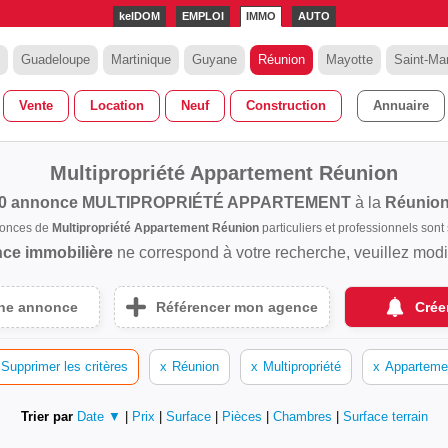
kelDOM
EMPLOI
IMMO
AUTO
Guadeloupe
Martinique
Guyane
Réunion
Mayotte
Saint-Mar
Vente
Location
Neuf
Construction
Annuaire
Multipropriété Appartement Réunion
0 annonce
MULTIPROPRIÉTÉ APPARTEMENT
à la
Réunio
nonces de
Multipropriété Appartement Réunion
particuliers et professionnels so
ce immobilière
ne correspond à votre recherche, veuillez modifi
une annonce
Référencer mon agence
Crée
Supprimer les critères
x
Réunion
x
Multipropriété
x
Apparteme
Trier par
Date ▼
|
Prix
|
Surface
|
Pièces
|
Chambres
|
Surface terrain