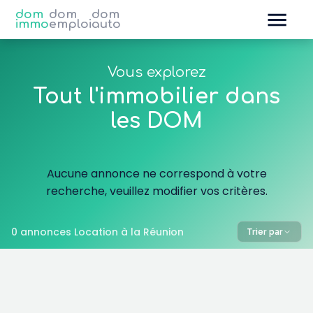
dom
dom
dom
immo
emploi
auto
Vous explorez
Tout l'immobilier dans
les DOM
Aucune annonce ne correspond à votre
recherche, veuillez modifier vos critères.
0 annonces Location à la Réunion
Trier par