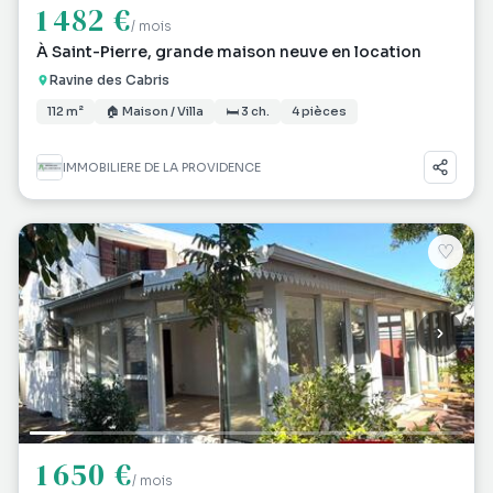
1 482 €
/ mois
À Saint-Pierre, grande maison neuve en location
Ravine des Cabris
112 m²
🏠 Maison / Villa
🛏 3 ch.
4 pièces
IMMOBILIERE DE LA PROVIDENCE
♡
1 650 €
/ mois