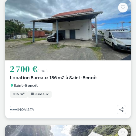
♡
2 700 €
/ mois
Location Bureaux 186 m2 à Saint-Benoît
Saint-Benoît
186 m²
🏢 Bureaux
INOVISTA
♡