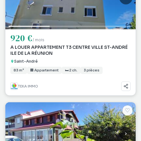
920 €
/ mois
A LOUER APPARTEMENT T3 CENTRE VILLE ST-ANDRÉ
ILE DE LA RÉUNION
Saint-André
83 m²
🏢 Appartement
🛏 2 ch.
3 pièces
TEKA IMMO
♡