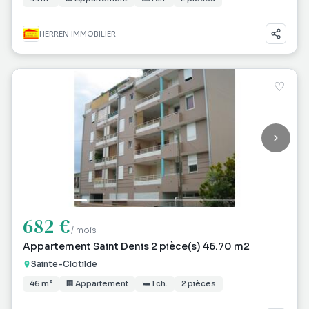
HERREN IMMOBILIER
♡
682 €
/ mois
Appartement Saint Denis 2 pièce(s) 46.70 m2
Sainte-Clotilde
46 m²
🏢 Appartement
🛏 1 ch.
2 pièces