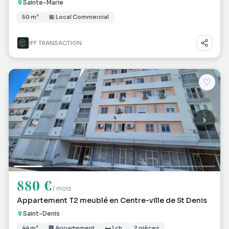
Sainte-Marie
50 m²
🏪 Local Commercial
IFF TRANSACTION
♡
880 €
/ mois
Appartement T2 meublé en Centre-ville de St Denis
Saint-Denis
44 m²
🏢 Appartement
🛏 1 ch.
2 pièces