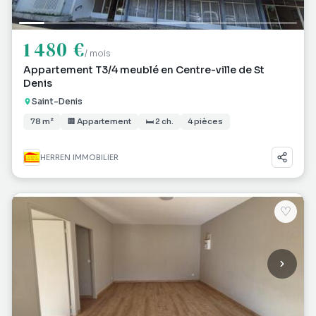
1 480 €
/ mois
Appartement T3/4 meublé en Centre-ville de St
Denis
Saint-Denis
78 m²
🏢 Appartement
🛏 2 ch.
4 pièces
HERREN IMMOBILIER
♡