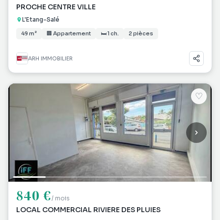
PROCHE CENTRE VILLE
L'Etang-Salé
49 m²
🏢 Appartement
🛏 1 ch.
2 pièces
ARH IMMOBILIER
♡
840 €
/ mois
LOCAL COMMERCIAL RIVIERE DES PLUIES