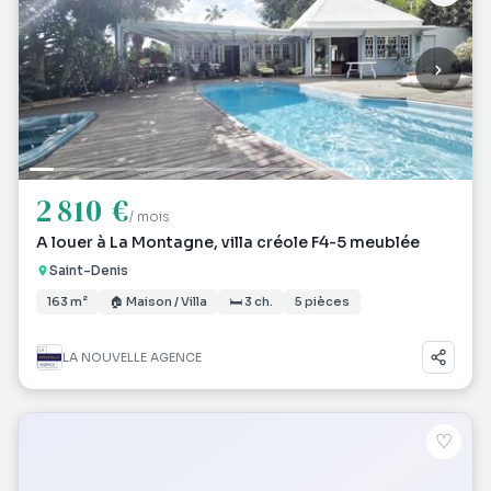
2 810 €
/ mois
A louer à La Montagne, villa créole F4-5 meublée
Saint-Denis
163 m²
🏠 Maison / Villa
🛏 3 ch.
5 pièces
LA NOUVELLE AGENCE
♡