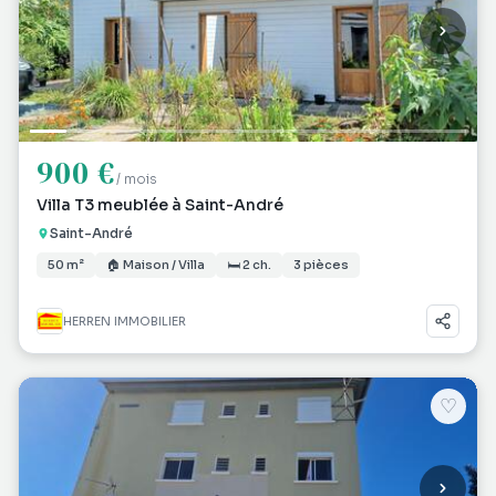
900 €
/ mois
Villa T3 meublée à Saint-André
Saint-André
50 m²
🏠 Maison / Villa
🛏 2 ch.
3 pièces
HERREN IMMOBILIER
♡