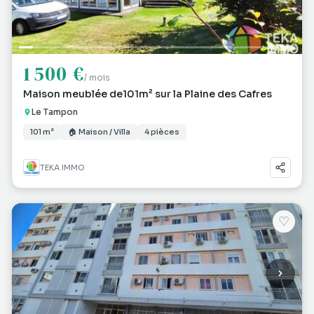
1 500 €
/ mois
Maison meublée de101m² sur la Plaine des Cafres
Le Tampon
101 m²
🏠 Maison / Villa
4 pièces
TEKA IMMO
♡