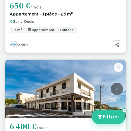
650 €
/ mois
Appartement - 1 pièce - 23 m²
Saint-Denis
23 m²
🏢 Appartement
1 pièces
SORIM
♡
2
Filtres
6 400 €
/ mois