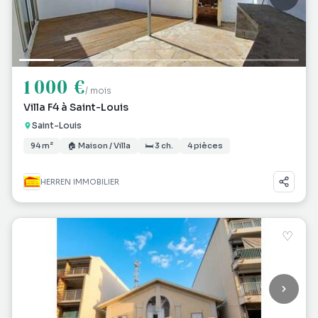
1 000 €
/ mois
Villa F4 à Saint-Louis
Saint-Louis
94 m²
🏠 Maison / Villa
🛏 3 ch.
4 pièces
HERREN IMMOBILIER
♡