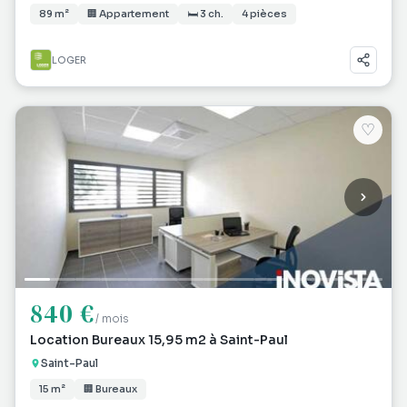
89 m²
🏢 Appartement
🛏 3 ch.
4 pièces
LOGER
♡
840 €
/ mois
Location Bureaux 15,95 m2 à Saint-Paul
Saint-Paul
15 m²
🏢 Bureaux