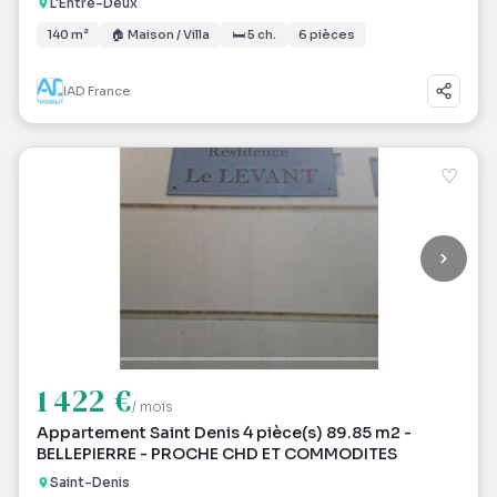
L'Entre-Deux
140 m²
🏠 Maison / Villa
🛏 5 ch.
6 pièces
IAD France
♡
1 422 €
/ mois
Appartement Saint Denis 4 pièce(s) 89.85 m2 -
BELLEPIERRE - PROCHE CHD ET COMMODITES
Saint-Denis