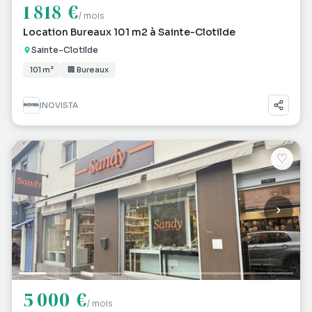
1 818 €
/ mois
Location Bureaux 101 m2 à Sainte-Clotilde
Sainte-Clotilde
101 m²
🏢 Bureaux
INOVISTA
♡
5 000 €
/ mois