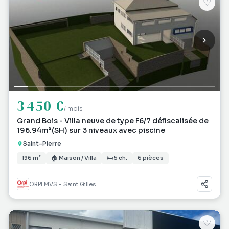
♡
3 450 €
/ mois
Grand Bois - Villa neuve de type F6/7 défiscalisée de
196.94m²(SH) sur 3 niveaux avec piscine
Saint-Pierre
196 m²
🏠 Maison / Villa
🛏 5 ch.
6 pièces
ORPI MVS - Saint Gilles
♡