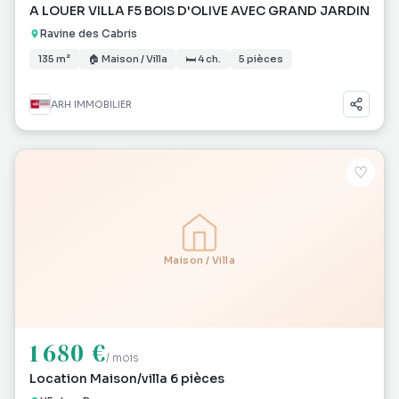
A LOUER VILLA F5 BOIS D'OLIVE AVEC GRAND JARDIN
Ravine des Cabris
135 m²
🏠 Maison / Villa
🛏 4 ch.
5 pièces
ARH IMMOBILIER
♡
Maison / Villa
1 680 €
/ mois
Location Maison/villa 6 pièces