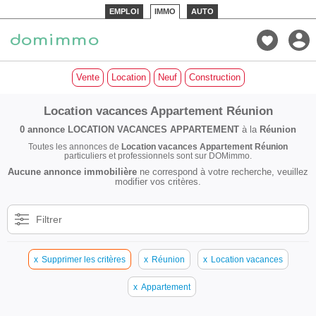
EMPLOI
IMMO
AUTO
Vente
Location
Neuf
Construction
Location vacances Appartement Réunion
0 annonce
LOCATION VACANCES APPARTEMENT
à la
Réunion
Toutes les annonces de
Location vacances Appartement Réunion
particuliers et professionnels sont sur DOMimmo.
Aucune annonce immobilière
ne correspond à votre recherche, veuillez
modifier vos critères.
Filtrer
x
Supprimer les critères
x
Réunion
x
Location vacances
x
Appartement