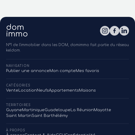
dom
immo
N°1 de l'immobilier dans les DOM, domimmo fait partie du réseau
keldom.
NAVIGATION
Publier une annonce
Mon compte
Mes favoris
CATÉGORIES
Vente
Location
Neufs
Appartements
Maisons
TERRITOIRES
Guyane
Martinique
Guadeloupe
La Réunion
Mayotte
Saint Martin
Saint Barthélémy
À PROPOS