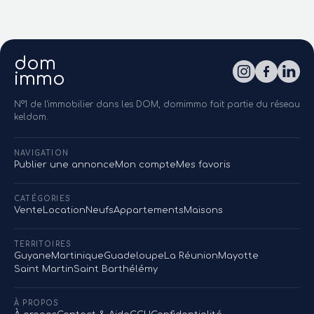
dom
immo
N°1 de l'immobilier dans les DOM, domimmo fait partie du réseau
keldom.
NAVIGATION
Publier une annonce
Mon compte
Mes favoris
CATÉGORIES
Vente
Location
Neufs
Appartements
Maisons
TERRITOIRES
Guyane
Martinique
Guadeloupe
La Réunion
Mayotte
Saint Martin
Saint Barthélémy
À PROPOS