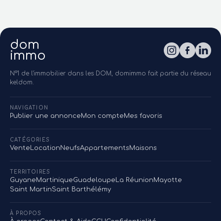
dom
immo
N°1 de l'immobilier dans les DOM, domimmo fait partie du réseau
keldom.
NAVIGATION
Publier une annonce
Mon compte
Mes favoris
CATÉGORIES
Vente
Location
Neufs
Appartements
Maisons
TERRITOIRES
Guyane
Martinique
Guadeloupe
La Réunion
Mayotte
Saint Martin
Saint Barthélémy
À PROPOS