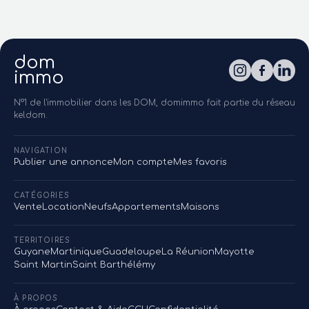
dom
immo
N°1 de l'immobilier dans les DOM, domimmo fait partie du réseau
keldom.
NAVIGATION
Publier une annonce
Mon compte
Mes favoris
CATÉGORIES
Vente
Location
Neufs
Appartements
Maisons
TERRITOIRES
Guyane
Martinique
Guadeloupe
La Réunion
Mayotte
Saint Martin
Saint Barthélémy
À PROPOS