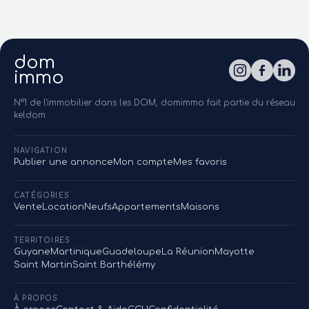
dom
immo
N°1 de l'immobilier dans les DOM, domimmo fait partie du réseau
keldom.
NAVIGATION
Publier une annonce
Mon compte
Mes favoris
CATÉGORIES
Vente
Location
Neufs
Appartements
Maisons
TERRITOIRES
Guyane
Martinique
Guadeloupe
La Réunion
Mayotte
Saint Martin
Saint Barthélémy
À PROPOS