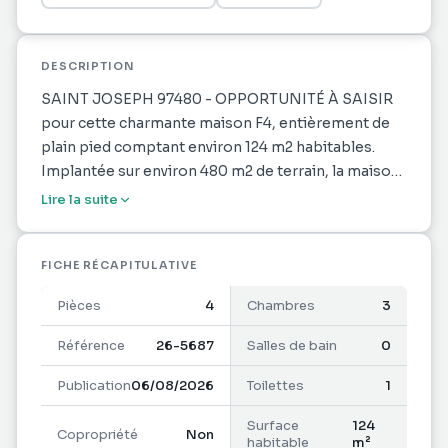
DESCRIPTION
SAINT JOSEPH 97480 - OPPORTUNITÉ À SAISIR
pour cette charmante maison F4, entièrement de
plain pied comptant environ 124 m2 habitables.
Implantée sur environ 480 m2 de terrain, la maison
agréable à vivre bénéficie côté jour d'une conviviale
Lire la suite
pièce à vivre d'environ 42,50 m2 - d'une belle
cuisine aménagée-équipée et d'une terrasse. Le
coin nuit offre trois chambres confortables dont
FICHE RÉCAPITULATIVE
une d'environ 15 m2 - une vaste salle de bains et un
Pièces
4
Chambres
3
WC. Une cuisine d'été d'environ 20 m2 est à votre
disposition. Idéalement située dans un quartier
Référence
26-5687
Salles de bain
0
prisé et facile d'accès. Proche des commodités.
Publication
06/08/2026
Toilettes
1
UNE VISITE S'IMPOSE
Ref 5687
Surface
124
Copropriété
Non
Les informations sur les risques auxquels ce bien
habitable
m²