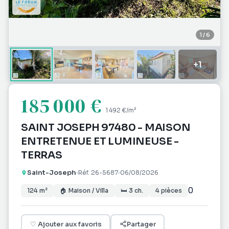
1
/
6
+
1
185 000 €
1 492 €
/m²
SAINT JOSEPH 97480 - MAISON
ENTRETENUE ET LUMINEUSE -
TERRAS
Saint-Joseph
Réf.
26-5687
06/08/2026
0
124
m²
🏠
Maison / Villa
🛏
3
ch.
4
pièces
♡
Ajouter aux favoris
Partager