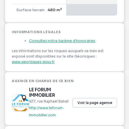
est exposé sont disponibles sur le site Géorisques :
www.georisques.gouv.fr Les informations sur les
Surface terrain
480 m²
risques auxquels ce bien est exposé sont
disponibles sur le site Géorisques :
www.georisques.gouv.fr
INFORMATIONS LÉGALES
Consultez notre barème d'honoraires
Les informations sur les risques auxquels ce bien est
exposé sont disponibles sur le site Géorisques :
www.georisques.gouv.fr
AGENCE EN CHARGE DE CE BIEN
LE FORUM
IMMOBILIER
427, rue Raphael Babet
Voir la page agence
http://www.leforum-
immobilier.com