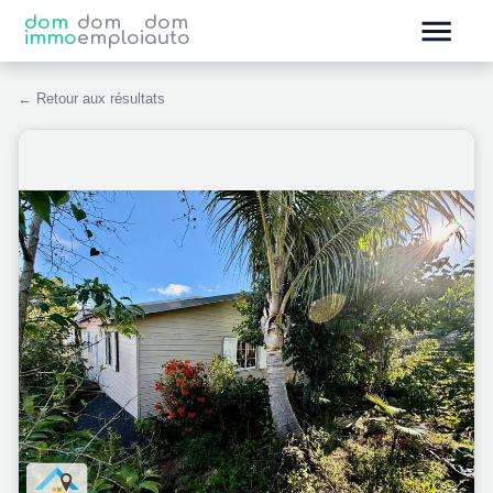
dom
dom
dom
immo
emploi
auto
← Retour aux résultats