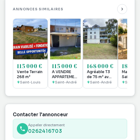
ANNONCES SIMILAIRES
115 000 €
115 000 €
168 000 €
187 25
Vente Terrain
A VENDRE
Agréable T3
Maison F
268 m²
APPARTEMENT
de 75 m² avec
Saint Pie
DUPLEX T3 DE
varangue + 2
(ligne
Saint-Louis
Saint-André
Saint-André
Saint-Pi
90 M2 SUR
parkings
paradis)
TERRAIN DE
43M2 SAINT
ANDRE
Contacter l'annonceur
Appeler directement
0262416703