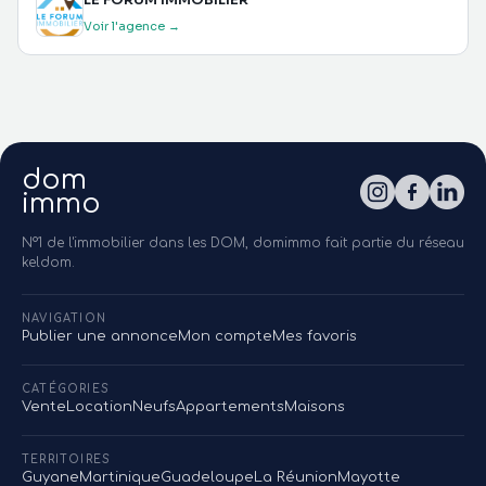
Voir l'agence →
dom
immo
N°1 de l'immobilier dans les DOM, domimmo fait partie du réseau
keldom.
NAVIGATION
Publier une annonce
Mon compte
Mes favoris
CATÉGORIES
Vente
Location
Neufs
Appartements
Maisons
TERRITOIRES
Guyane
Martinique
Guadeloupe
La Réunion
Mayotte