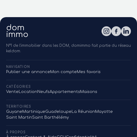
dom
immo
N°1 de l'immobilier dans les DOM, domimmo fait partie du réseau
keldom.
NAVIGATION
Publier une annonce
Mon compte
Mes favoris
CATÉGORIES
Vente
Location
Neufs
Appartements
Maisons
TERRITOIRES
Guyane
Martinique
Guadeloupe
La Réunion
Mayotte
Saint Martin
Saint Barthélémy
À PROPOS