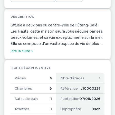
DESCRIPTION
Située à deux pas du centre-ville de l'Étang-Salé
Les Hauts, cette maison saura vous séduire par ses
beaux volumes, et sa vue exceptionnelle sur la mer.
Elle se compose d'un vaste espace de vie de plus de
50 m2 comprenant un salon, un séjour et une
Lire la suite
cuisine ouverte entièrement équipée, idéal pour
partager des moments conviviaux en famille ou
entre amis. La partie nuit dispose de : 3 chambres
FICHE RÉCAPITULATIVE
climatisées, une salle de bain moderne avec douche
Pièces
4
Nbre d'étages
1
à l'italienne, meuble vasque et WC, un espace
buanderie discrètement intégré dans un placard, un
Chambres
3
Référence
L10000229
second WC indépendant. À l'extérieur, vous
Salles de bain
1
Publication
07/08/2026
profiterez d'une grande varangue de plus de 28 m2
avec : un coin cuisine extérieur, un jacuzzi, un espace
Toilettes
1
Copropriété
Non
détente orienté vers la mer. La maison bénéficie