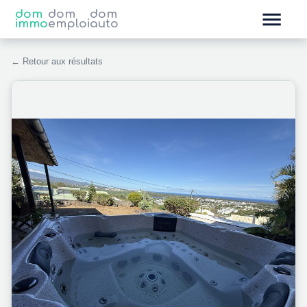
dom
dom
dom
immo
emploi
auto
← Retour aux résultats