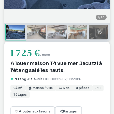
1
/
20
+
15
1 725 €
/ mois
A louer maison T4 vue mer Jacuzzi à
l'étang salé les hauts.
L'Etang-Salé
Réf.
L10000229
07/08/2026
94
m²
🏠
Maison / Villa
🛏
3
ch.
4
pièces
🛁
1
1
étages
♡
Ajouter aux favoris
Partager