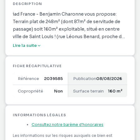
DESCRIPTION
iad France - Benjamin Charonne vous propose:
Terrain plat de 248m² (dont 87m² de servitude de
passage) soit 160m² exploitable, situé en centre
ville de Saint Louis ! (rue Léonus Benard, proche de
la pharmacie)
Lire la suite
Kaz en tôle à démolir sur place sur une plateforme
béton.
FICHE RÉCAPITULATIVE
Dimension terrain : 25m de longueur, 10m de
Référence
2039585
Publication
08/08/2026
largeur.
Copropriété
Non
Surface terrain
160 m²
Situé en zone UA :
L'emprise au sol des constructions ne doit pas
excéder 70% de la superficie de l'unité foncière.
INFORMATIONS LÉGALES
Consultez notre barème d'honoraires
La hauteur maximale des constructions est fixée à :
- 15 mètres à l’égout du toit ou au sommet de
Les informations sur les risques auxquels ce bien est