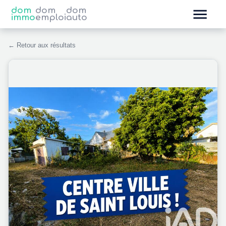
dom
dom
dom
immo
emploi
auto
← Retour aux résultats