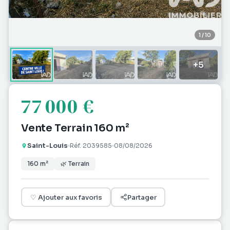
1
/
10
+
5
77 000 €
Vente Terrain 160 m²
Saint-Louis
Réf.
2039585
08/08/2026
160
m²
🌿
Terrain
♡
Ajouter aux favoris
Partager