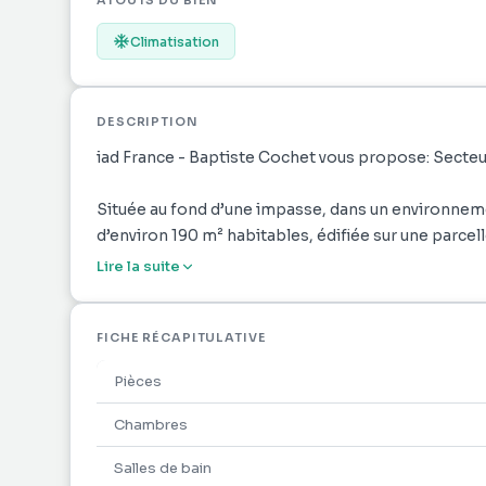
ATOUTS DU BIEN
Climatisation
DESCRIPTION
iad France - Baptiste Cochet vous propose: Secteu
Située au fond d’une impasse, dans un environnem
d’environ 190 m² habitables, édifiée sur une parcell
Lire la suite
Au niveau principal, vous profiterez d’une vaste pi
véritable prolongement de l’espace intérieur. La c
directement avec la varangue, idéale pour recevoir 
FICHE RÉCAPITULATIVE
de buanderie complète cet espace.
Pièces
Ce niveau comprend également trois chambres, don
Chambres
rénovée ainsi qu’un WC indépendant. Une mezzanin
Salles de bain
d’aménagement : chambre supplémentaire, bureau, 