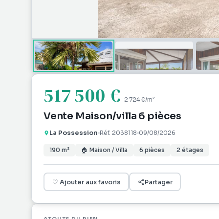
517 500 €
2 724 €
/m²
Vente Maison/villa 6 pièces
La Possession
Réf.
2038118
09/08/2026
190
m²
🏠
Maison / Villa
6
pièces
2
étages
♡
Ajouter aux favoris
Partager