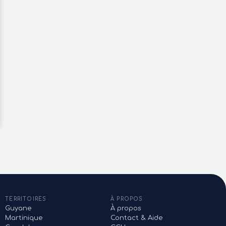
000 €
385 000 €
Maison/villa 4 pièces
Vente Maison traditionnelle 5
pièces
e-Marie
Petite Ile
TERRITOIRES
À PROPOS
Guyane
À propos
Martinique
Contact & Aide