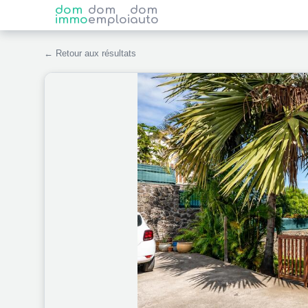
dom
dom
dom
immo
emploi
auto
← Retour aux résultats