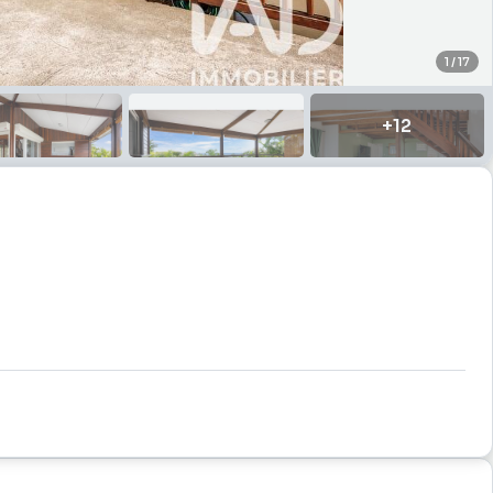
1
/
17
+
12