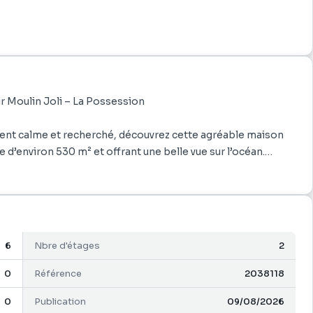
r Moulin Joli – La Possession
ent calme et recherché, découvrez cette agréable maison
e d’environ 530 m² et offrant une belle vue sur l’océan.
èce de vie lumineuse ouverte sur une grande varangue,
uisine récente, fonctionnelle et conviviale, communique
famille et amis. Une arrière-cuisine faisant également office
6
Nbre d'étages
2
t une suite parentale, une salle de bains récemment
0
Référence
2038118
e d’environ 30 m² au sol offre de nombreuses possibilités
0
Publication
09/08/2026
salle de jeux ou espace détente.