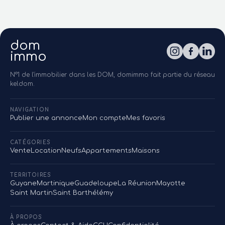
dom
immo
N°1 de l'immobilier dans les DOM, domimmo fait partie du réseau
keldom.
NAVIGATION
Publier une annonce
Mon compte
Mes favoris
CATÉGORIES
Vente
Location
Neufs
Appartements
Maisons
TERRITOIRES
Guyane
Martinique
Guadeloupe
La Réunion
Mayotte
Saint Martin
Saint Barthélémy
À PROPOS