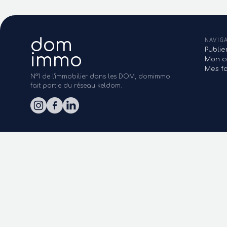
dom
NAVIG
Publi
immo
Mon c
Mes fa
N°1 de l'immobilier dans les DOM, domimmo
fait partie du réseau keldom.