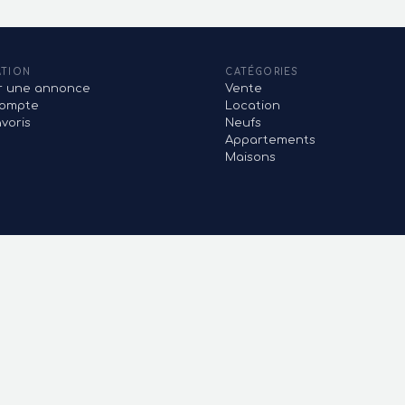
ATION
CATÉGORIES
er une annonce
Vente
ompte
Location
voris
Neufs
Appartements
Maisons