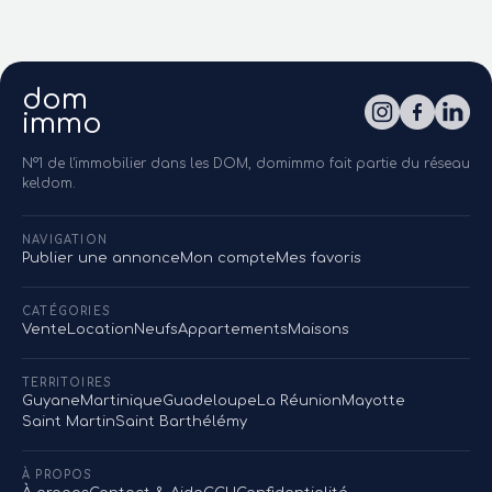
dom
immo
N°1 de l'immobilier dans les DOM, domimmo fait partie du réseau
keldom.
NAVIGATION
Publier une annonce
Mon compte
Mes favoris
CATÉGORIES
Vente
Location
Neufs
Appartements
Maisons
TERRITOIRES
Guyane
Martinique
Guadeloupe
La Réunion
Mayotte
Saint Martin
Saint Barthélémy
À PROPOS