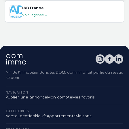
IAD France
Voir l'agence →
dom
immo
N°1 de l'immobilier dans les DOM, domimmo fait partie du réseau
keldom.
NAVIGATION
Publier une annonce
Mon compte
Mes favoris
CATÉGORIES
Vente
Location
Neufs
Appartements
Maisons