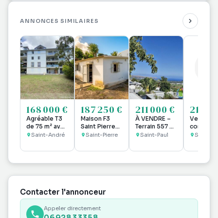
ANNONCES SIMILAIRES
168 000 €
187 250 €
211 000 €
213 85
Agréable T3
Maison F3
À VENDRE –
Vente Mu
de 75 m² avec
Saint Pierre
Terrain 557 m²
commerc
varangue + 2
(ligne
+ Maison à
63 m²
Saint-André
Saint-Pierre
Saint-Paul
Saint-Lo
parkings
paradis)
démolir ou
rénover –
Plaine Saint-
Paul – Vue
Mer
Contacter l'annonceur
Appeler directement
0692833358