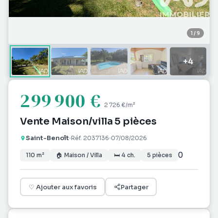
1
/
9
+
4
299 900 €
2 726 €
/m²
Vente Maison/villa 5 pièces
Saint-Benoît
Réf.
2037136
07/08/2026
0
110
m²
🏠
Maison / Villa
🛏
4
ch.
5
pièces
♡
Ajouter aux favoris
Partager