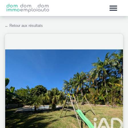
dom
dom
dom
immo
emploi
auto
← Retour aux résultats