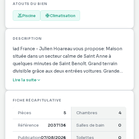
ATOUTS DU BIEN
Piscine
Climatisation
DESCRIPTION
iad France - Julien Hoareau vous propose: Maison
située dans un secteur calme de Saint Anne à
quelques minutes de Saint Benoît. Grand terrain
divisible grâce aux deux entrées voitures. Grande
piscine dans le jardin. La maison dispose de 4
Lire la suite
chambres, une grande salle de bain avec espace
douche également (l'ensemble sera à refaire pour
redonner du cachet à la maison), une grande cuisine
FICHE RÉCAPITULATIVE
à rafraîchir de 15m2 environ.
Pièces
5
Chambres
4
Une installation photovoltaïque permets d'avoir
des factures d'électricité très contenus. Un grand
Référence
2037136
Salles de bain
0
sous sol ouvert est aménageable en cuisine d'été
Publication
07/08/2026
Toilettes
0
donnant sur le jardin et la piscine.