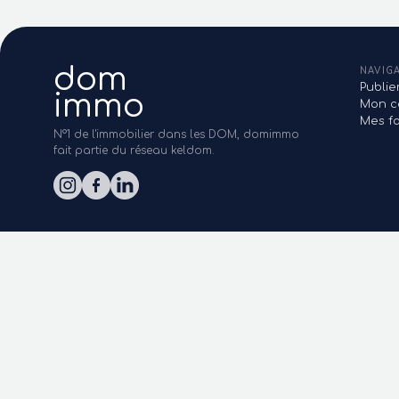
dom
NAVIG
Publi
immo
Mon c
Mes fa
N°1 de l'immobilier dans les DOM, domimmo
fait partie du réseau keldom.