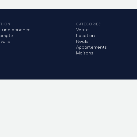
ATION
CATÉGORIES
er une annonce
Vente
ompte
Location
voris
Neufs
Appartements
Maisons