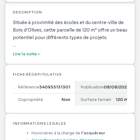
DESCRIPTION
Située à proximité des écoles et du centre-ville de
Bois d'Olives, cette parcelle de 120 m² offre un beau
potentiel pour différents types de projets.
Une maison est actuellement présente sur le
Lire la suite
terrain, mais elle est à démolir, ce qui permet de
repartir sur une nouvelle construction parfaitement
adaptée à vos besoins.
FICHE RÉCAPITULATIVE
Référence
340933131301
Publication
08/08/2026
Ce terrain se prête aussi bien à la réalisation d'une
maison individuelle qu'à un projet de plusieurs
Copropriété
Non
Surface terrain
120 m²
appartements, idéal pour une acquisition à
vocation locative ou un projet familial.
Le futur acquéreur devra prévoir le raccordement au
INFORMATIONS LÉGALES
tout-à-l'égout.
Honoraires à la charge de
l'acquéreur