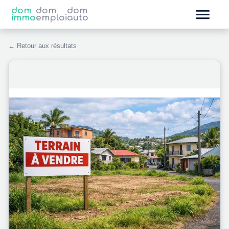
dom
dom
dom
immo
emploi
auto
← Retour aux résultats