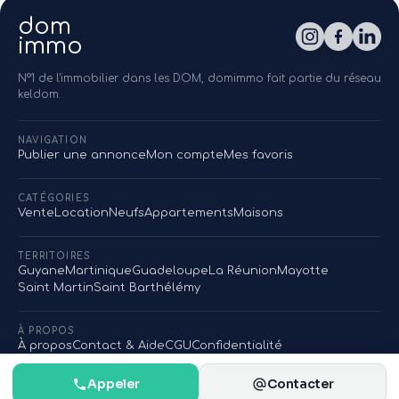
dom
immo
N°1 de l'immobilier dans les DOM, domimmo fait partie du réseau
keldom.
NAVIGATION
Publier une annonce
Mon compte
Mes favoris
CATÉGORIES
Vente
Location
Neufs
Appartements
Maisons
TERRITOIRES
Guyane
Martinique
Guadeloupe
La Réunion
Mayotte
Saint Martin
Saint Barthélémy
À PROPOS
À propos
Contact & Aide
CGU
Confidentialité
Appeler
Contacter