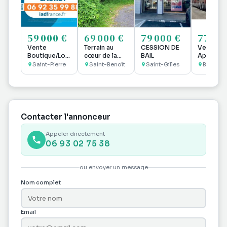
59 000 €
69 000 €
79 000 €
77 70
Vente
Terrain au
CESSION DE
Vente
Boutique/Local
cœur de la
BAIL
Apparte
commercial
nature, à deux
2 pièces
Saint-Pierre
Saint-Benoît
Saint-Gilles
Bras-Pa
50 m²
pas du Bassin
43,78 m2
Bleu à Sainte
Bras-Pan
Anne
Contacter l'annonceur
Appeler directement
06 93 02 75 38
ou envoyer un message
Nom complet
Email