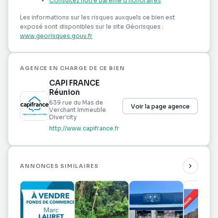
Consultez notre barème d'honoraires
Ce terrain représente une véritable opportunité
dans un quartier dynamique, attractif et en pleine
Les informations sur les risques auxquels ce bien est
évolution. Les honoraires d'agence sont à la charge
exposé sont disponibles sur le site Géorisques :
www.georisques.gouv.fr
de l'acquéreur, soit 14,50% TTC du prix hors
honoraires.
Les informations sur les risques auxquels ce bien
AGENCE EN CHARGE DE CE BIEN
est exposé sont disponibles sur le site Géorisques :
CAPI FRANCE
www. georisques. gouv. fr.
Réunion
639 rue du Mas de
Voir la page agence
Réseau Immobilier CAPIFRANCE - Votre agent
Verchant Immeuble
Diver'city
commercial (RSAC N°794 412 528 - Greffe de
http://www.capifrance.fr
SAINT PIERRE) Karine CHONETTE Entrepreneur
Individuel 06 93 02 75 38 - Réf.956702
ANNONCES SIMILAIRES