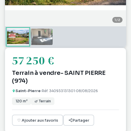
1
/
2
57 250 €
Terrain à vendre- SAINT PIERRE
(974)
Saint-Pierre
Réf.
340933131301
08/08/2026
120
m²
🌿
Terrain
♡
Ajouter aux favoris
Partager