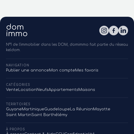
dom
immo
N°1 de l'immobilier dans les DOM, domimmo fait partie du réseau
keldom.
NAVIGATION
Publier une annonce
Mon compte
Mes favoris
CATÉGORIES
Vente
Location
Neufs
Appartements
Maisons
TERRITOIRES
Guyane
Martinique
Guadeloupe
La Réunion
Mayotte
Saint Martin
Saint Barthélémy
À PROPOS