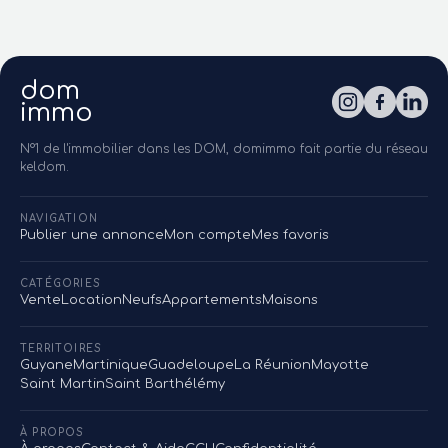
dom
immo
N°1 de l'immobilier dans les DOM, domimmo fait partie du réseau
keldom.
NAVIGATION
Publier une annonce
Mon compte
Mes favoris
CATÉGORIES
Vente
Location
Neufs
Appartements
Maisons
TERRITOIRES
Guyane
Martinique
Guadeloupe
La Réunion
Mayotte
Saint Martin
Saint Barthélémy
À PROPOS