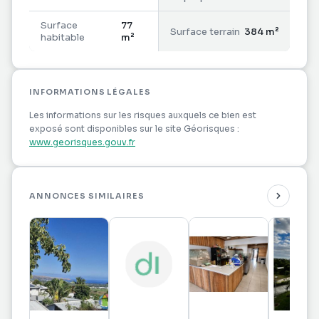
Le quartier est calme et prisé à St Leu. De la
Surface
77
Surface terrain
384 m²
varangue, vous aurez une petite vue mer. Préférez
habitable
m²
les sms pour me contacter svp. AGENCES ET
CURIEUX S'ABSTENIR
INFORMATIONS LÉGALES
Les informations sur les risques auxquels ce bien est
exposé sont disponibles sur le site Géorisques :
www.georisques.gouv.fr
ANNONCES SIMILAIRES