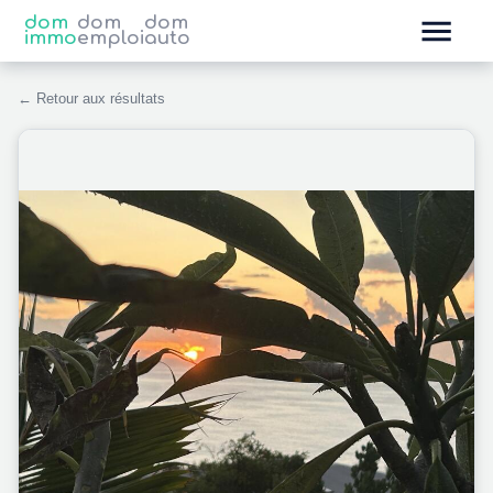
dom
dom
dom
immo
emploi
auto
← Retour aux résultats