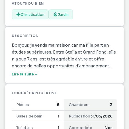
ATOUTS DU BIEN
Climatisation
Jardin
DESCRIPTION
Bonjour, je vends ma maison car ma fille part en
études supérieures. Entre Stella et Grand Fond, elle
n'a que 7 ans, est très agréable à vivre et offre
encore de belles opportunités d'aménagement
extérieur.
Lire la suite
Vous disposerez de 2 places de parking intérieures
dont l'une peut être fermée, d'une grande varangue
prolongée par un espace jacuzzi d'environ 30m2,
FICHE RÉCAPITULATIVE
d'une cuisine avec un îlot ouverte sur le séjour. Le
Pièces
5
Chambres
3
coin nuit comprends 3 chambres avec dressings
dont 2 climatisées et une grande salle de bain avec
Salles de bain
1
Publication
31/05/2026
douche à l'italienne
Toilettes
1
Copropriété
Non
La maison est saine et lumineuse.