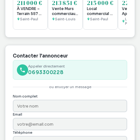
211 000 €
213 851 €
215 000 €
225 0
À VENDRE –
Vente Murs
Local
Vente
Terrain 557 m²
commerciaux
commercial -
Apparte
+ Maison à
63 m²
Eperon -
3 pièces
Saint-Paul
Saint-Louis
Saint-Paul
La
démolir ou
Saint Paul
Possess
rénover –
Plaine Saint-
Paul – Vue
Mer
Contacter l'annonceur
Appeler directement
0693300228
ou envoyer un message
Nom complet
Email
Téléphone