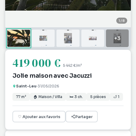
1
/
8
+
3
419 000 €
5 442 €
/m²
Jolie maison avec Jacuzzi
Saint-Leu
31/05/2026
77
m²
🏠
Maison / Villa
🛏
3
ch.
5
pièces
🛁
1
♡
Ajouter aux favoris
Partager