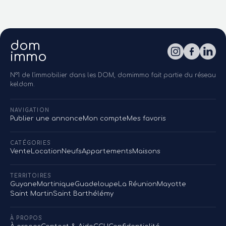
dom
immo
N°1 de l'immobilier dans les DOM, domimmo fait partie du réseau
keldom.
NAVIGATION
Publier une annonce
Mon compte
Mes favoris
CATÉGORIES
Vente
Location
Neufs
Appartements
Maisons
TERRITOIRES
Guyane
Martinique
Guadeloupe
La Réunion
Mayotte
Saint Martin
Saint Barthélémy
À PROPOS