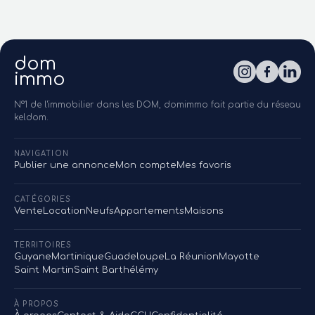
dom
immo
N°1 de l'immobilier dans les DOM, domimmo fait partie du réseau
keldom.
NAVIGATION
Publier une annonce
Mon compte
Mes favoris
CATÉGORIES
Vente
Location
Neufs
Appartements
Maisons
TERRITOIRES
Guyane
Martinique
Guadeloupe
La Réunion
Mayotte
Saint Martin
Saint Barthélémy
À PROPOS