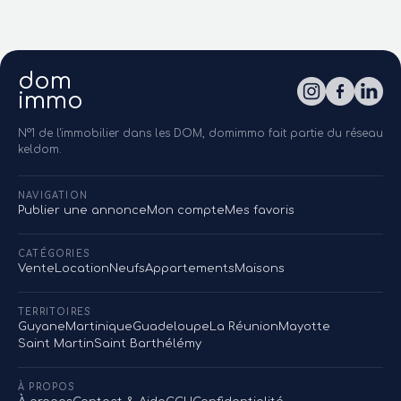
dom
immo
N°1 de l'immobilier dans les DOM, domimmo fait partie du réseau
keldom.
NAVIGATION
Publier une annonce
Mon compte
Mes favoris
CATÉGORIES
Vente
Location
Neufs
Appartements
Maisons
TERRITOIRES
Guyane
Martinique
Guadeloupe
La Réunion
Mayotte
Saint Martin
Saint Barthélémy
À PROPOS