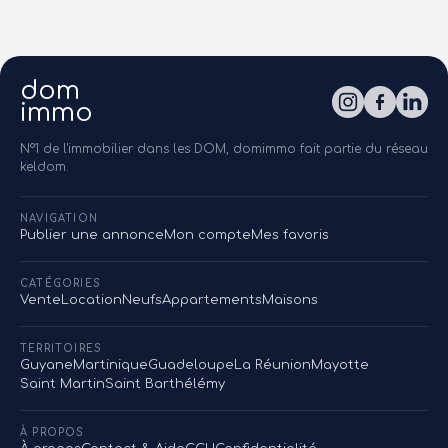
dom
immo
N°1 de l'immobilier dans les DOM, domimmo fait partie du réseau
keldom.
NAVIGATION
Publier une annonce
Mon compte
Mes favoris
CATÉGORIES
Vente
Location
Neufs
Appartements
Maisons
TERRITOIRES
Guyane
Martinique
Guadeloupe
La Réunion
Mayotte
Saint Martin
Saint Barthélémy
À PROPOS