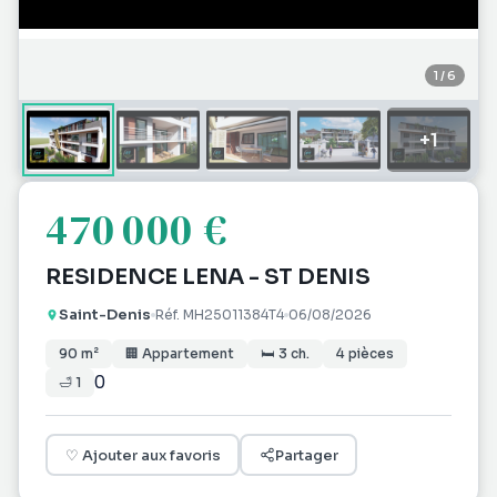
1
/
6
+
1
470 000 €
RESIDENCE LENA - ST DENIS
Saint-Denis
Réf.
MH25011384T4
06/08/2026
90
m²
🏢
Appartement
🛏
3
ch.
4
pièces
0
🛁
1
♡
Ajouter aux favoris
Partager