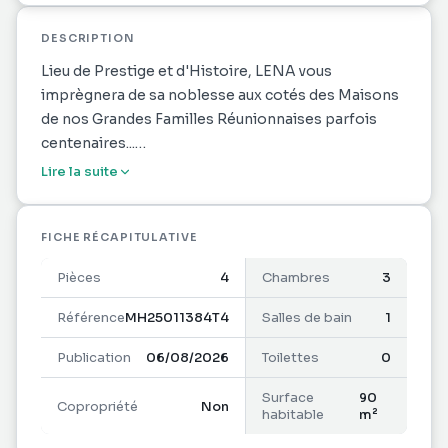
DESCRIPTION
Lieu de Prestige et d'Histoire, LENA vous
imprègnera de sa noblesse aux cotés des Maisons
de nos Grandes Familles Réunionnaises parfois
centenaires...
Approuvé par les Architectes des Bâtiments de
Lire la suite
France, LENA s'intègre naturellement auprès de
ses grandes soeurs ; savant mélange de tradition et
de modernité.
FICHE RÉCAPITULATIVE
Ici l'un de nos promoteurs partenaire promet de
Pièces
4
Chambres
3
nous ravir par cet ensemble de très haut standing...
Étant habitué par ses réalisations visant le « beau »
Référence
MH25011384T4
Salles de bain
1
dans toute sa rigueur, nous imaginons que LENA
Publication
06/08/2026
Toilettes
0
sera d'un point de vue artistique ; « un chef d'oeuvre
».
Surface
90
Copropriété
Non
Les Logements seront volumineux, lumineux et
habitable
m²
traversant avec une orientation Nord ou Sud.