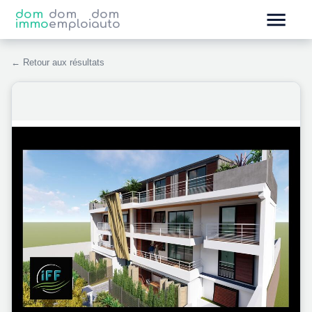
dom
dom
dom
immo
emploi
auto
← Retour aux résultats