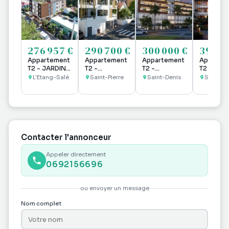
276 957 €
290 700 €
300 000 €
390 0
Appartement
Appartement
Appartement
Apparte
T2 - JARDINS
T2 -
T2 -
T2 -
DE BABYLONE
RESIDENCE
RESIDENCE
RESIDEN
L'Etang-Salé
Saint-Pierre
Saint-Denis
Saint-De
ETANG SALE
LA SAINT
FRANCOIS 1er
LENA CO
LES HAUTS
PIERROISE
SAINT DENIS
DE VILLE
2027
SAINT PIERRE
2027
SAINT DE
2026
ACTABLE
REUNION
JUILLET 2026
2028
Contacter l'annonceur
Appeler directement
0692156696
ou envoyer un message
Nom complet