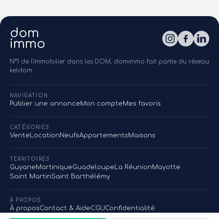
dom
immo
N°1 de l'immobilier dans les DOM, domimmo fait partie du réseau
keldom.
NAVIGATION
Publier une annonce
Mon compte
Mes favoris
CATÉGORIES
Vente
Location
Neufs
Appartements
Maisons
TERRITOIRES
Guyane
Martinique
Guadeloupe
La Réunion
Mayotte
Saint Martin
Saint Barthélémy
À PROPOS
À propos
Contact & Aide
CGU
Confidentialité