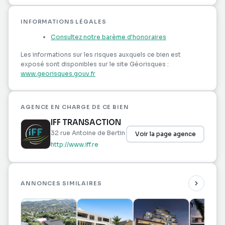
INVESTISSEURS : ACCOMPAGNEMENT GLOBAL :
ACHAT, GESTION LOCATIVE, REVENTE
INFORMATIONS LÉGALES
Conseil, Confiance, Disponibilité, Réactivité. IFF
Consultez notre barème d'honoraires
VOTRE PARTENAIRE IMMOBILIER
Les informations sur les risques auxquels ce bien
Les informations sur les risques auxquels ce bien est
est exposé sont disponibles sur le site
exposé sont disponibles sur le site Géorisques :
www.georisques.gouv.fr
www.georisques.gouv.fr.
Pour tous renseignements, contactez notre
partenaire, Monsieur Mickaël HALICHE (EI), agent
AGENCE EN CHARGE DE CE BIEN
commercial, au 06 92 15 66 96.
IFF TRANSACTION
32 rue Antoine de Bertin
Voir la page agence
http://www.iff.re
ANNONCES SIMILAIRES