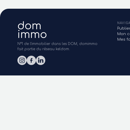
dom
NAVIG
Publi
immo
Mon c
Mes fa
N°1 de l'immobilier dans les DOM, domimmo
fait partie du réseau keldom.