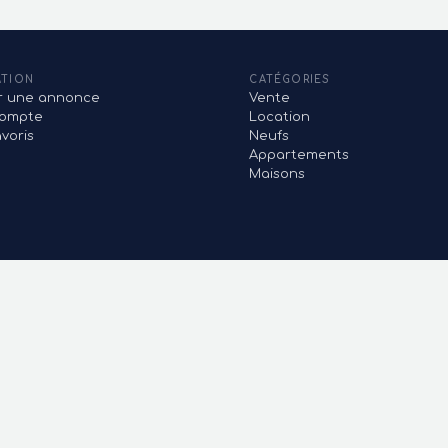
ATION
CATÉGORIES
er une annonce
Vente
ompte
Location
voris
Neufs
Appartements
Maisons