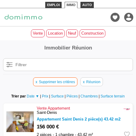
EMPLOI
IMMO
AUTO
Vente
Location
Neuf
Construction
Immobilier Réunion
Filtrer
x
Supprimer les critères
x
Réunion
Trier par
Date ▼
|
Prix
|
Surface
|
Pièces
|
Chambres
|
Surface terrain
Vente
Appartement
Saint-Denis
Appartement Saint Denis 2 pièce(s) 43.42 m2
156 000 €
2 pièces - 1 chambre - 43,42 m²