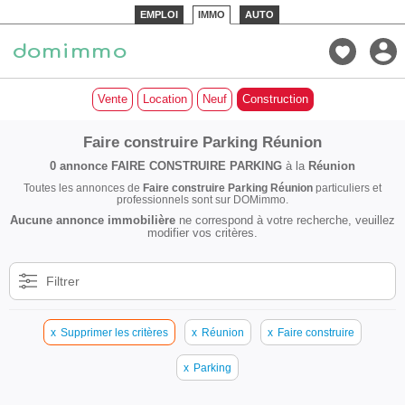
EMPLOI
IMMO
AUTO
Vente
Location
Neuf
Construction
Faire construire Parking Réunion
0 annonce
FAIRE CONSTRUIRE PARKING
à la
Réunion
Toutes les annonces de
Faire construire Parking Réunion
particuliers et
professionnels sont sur DOMimmo.
Aucune annonce immobilière
ne correspond à votre recherche, veuillez
modifier vos critères.
Filtrer
x
Supprimer les critères
x
Réunion
x
Faire construire
x
Parking